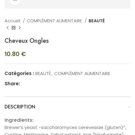
Accueil
COMPLÉMENT ALIMENTAIRE
BEAUTÉ
Cheveux Ongles
10.80
€
Catégories :
BEAUTÉ
,
COMPLÉMENT ALIMENTAIRE
Share:
DESCRIPTION
Ingredients:
Brewer’s yeast -saccharomyces cerevesiae (gluten)*,
Cystine, Methionine, Sabal extract. Iron (bisglycinate),